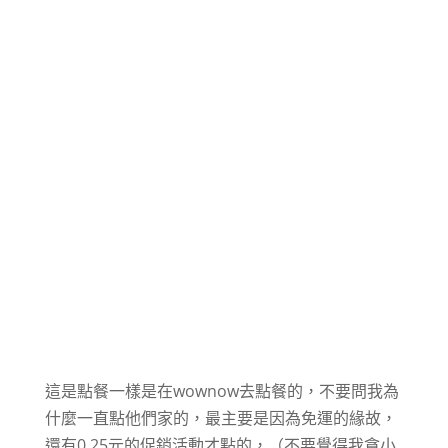
這是點餐一樣是在wownow去點餐的，不要問我為
什麼一直點他們家的，最主要是因為免運的緣故，
還有0.25元的促銷活動才點的，（不要覺得我貪小