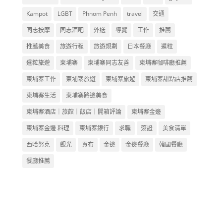
Kampot
LGBT
Phnom Penh
travel
交通
同志按摩
同志酒吧
外送
導覽
工作
推薦
推薦美食
旅遊行程
旅遊規劃
日本餐廳
暹粒
暹粒旅遊
柬埔寨
柬埔寨同志友善
柬埔寨咖啡廳推薦
柬埔寨工作
柬埔寨旅遊
柬埔寨旅遊
柬埔寨甜點店推薦
柬埔寨生活
柬埔寨路邊美食
柬埔寨酒店｜旅館｜飯店｜開箱評論
柬埔寨金邊
柬埔寨金邊 料理
柬埔寨銀行
求職
簽證
美食清單
西哈努克
觀光
貢布
金邊
金邊餐廳
韓國餐廳
餐廳推薦