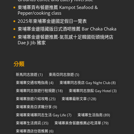
柬埔寨貢布餐廳推薦 Kampot Seafood &
Pepper/cooking class
2025年柬埔寨金邊國定假日一覽表
柬埔寨金邊隱藏版日式酒吧推薦 Bar Chaka Chaka
柬埔寨金邊餐廳推薦-氣氛感十足韓國街頭燒烤店
Dae Ji Jib 豬家
分類
新馬同志旅遊
(1)
東南亞同志旅遊
(5)
柬埔寨交通攻略指南
(4)
柬埔寨同志夜店 Gay Night Club
(8)
柬埔寨同志旅遊行程規劃
(18)
柬埔寨同志旅館 Gay Hotel
(3)
柬埔寨旅遊介紹攻略
(25)
柬埔寨最新文章
(128)
柬埔寨東南亞求職分享
(9)
柬埔寨柬埔寨同志生活 Gay Life
(7)
柬埔寨生活指南
(89)
柬埔寨生活資訊
(35)
柬埔寨美食餐廳推薦必吃清單
(79)
柬埔寨酒店住宿推薦
(6)