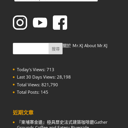
關於 Ｍr.KJ About Mr.KJ
Today's Views:
713
Last 30 Days Views:
28,198
Total Views:
821,790
Total Posts:
145
近期文章
『柬埔寨金邊』極具歷史法式建築咖啡廳Gather
Grounds Coffee and Eatery Riverside