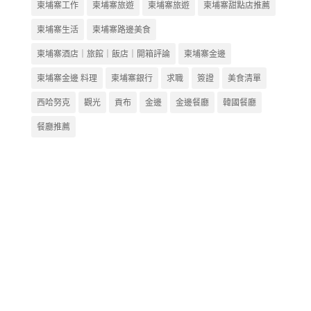
柬埔寨工作
柬埔寨旅遊
柬埔寨旅遊
柬埔寨甜點店推薦
柬埔寨生活
柬埔寨路邊美食
柬埔寨酒店｜旅館｜飯店｜開箱評論
柬埔寨金邊
柬埔寨金邊 料理
柬埔寨銀行
求職
簽證
美食清單
西哈努克
觀光
貢布
金邊
金邊餐廳
韓國餐廳
餐廳推薦