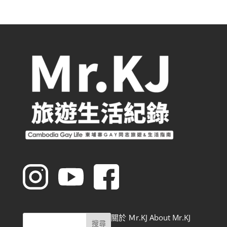
關於 Ｍr.KJ About Mr.KJ