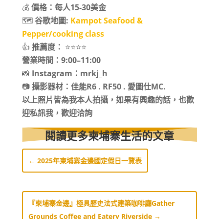
💰
價格：每人15-30美金
🗺️
谷歌地圖:
Kampot Seafood &
Pepper/cooking class
👍
推薦度：
⭐️⭐️⭐️⭐️
營業時間：9:00–11:00
📸
Instagram：mrkj_h
📷
攝影器材：佳能R6 . RF50 . 愛圖仕MC.
以上照片皆為我本人拍攝，如果有興趣的話，也歡
迎私訊我，歡迎洽詢
閱讀更多柬埔寨生活的文章
←
2025年柬埔寨金邊國定假日一覽表
『柬埔寨金邊』極具歷史法式建築咖啡廳Gather
Grounds Coffee and Eatery Riverside
→