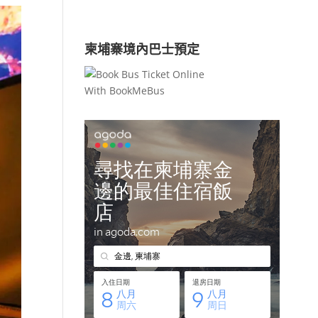
柬埔寨境內巴士預定