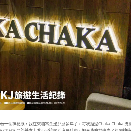
保有著一個神秘感，我在柬埔寨金邊那麼多年了，每次經過Chaka Chaka 總
a Chaka 門外基本上看不出這間到底是什麼．如今我終於進去了這間神