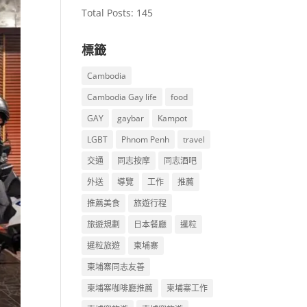
Total Posts:
145
標籤
Cambodia
Cambodia Gay life
food
GAY
gaybar
Kampot
LGBT
Phnom Penh
travel
交通
同志按摩
同志酒吧
外送
導覽
工作
推薦
推薦美食
旅遊行程
旅遊規劃
日本餐廳
暹粒
暹粒旅遊
柬埔寨
柬埔寨同志友善
柬埔寨咖啡廳推薦
柬埔寨工作