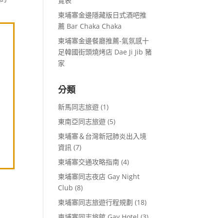
覽表
柬埔寨金邊隱藏版日式酒吧推
薦 Bar Chaka Chaka
柬埔寨金邊餐廳推薦-氣氛感十
足韓國街頭燒烤店 Dae Ji Jib 豬
家
分類
新馬同志旅遊
(1)
東南亞同志旅遊
(5)
柬埔寨＆台灣新冠肺炎出入境
資訊
(7)
柬埔寨交通攻略指南
(4)
柬埔寨同志夜店 Gay Night
Club
(8)
柬埔寨同志旅遊行程規劃
(18)
柬埔寨同志旅館 Gay Hotel
(3)