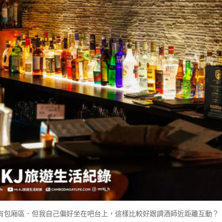
有包廂區．但我自己偏好坐在吧台上，這樣比較好跟調酒師近距離互動？