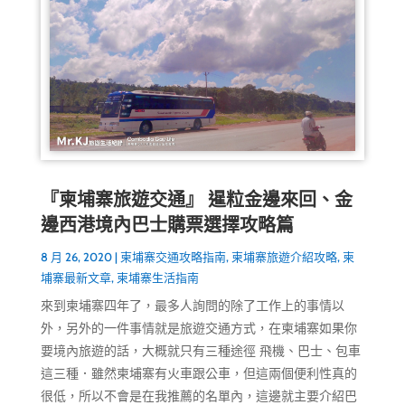
『柬埔寨旅遊交通』 暹粒金邊來回、金
邊西港境內巴士購票選擇攻略篇
8 月 26, 2020
|
柬埔寨交通攻略指南
,
柬埔寨旅遊介紹攻略
,
柬
埔寨最新文章
,
柬埔寨生活指南
來到柬埔寨四年了，最多人詢問的除了工作上的事情以
外，另外的一件事情就是旅遊交通方式，在柬埔寨如果你
要境內旅遊的話，大概就只有三種途徑 飛機、巴士、包車
這三種．雖然柬埔寨有火車跟公車，但這兩個便利性真的
很低，所以不會是在我推薦的名單內，這邊就主要介紹巴