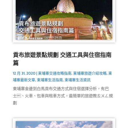
貢布旅遊景點規劃 交通工具與住宿指南
篇
12 月 31, 2020
|
柬埔寨交通攻略指南
,
柬埔寨旅遊介紹攻略
,
柬
埔寨最新文章
,
柬埔寨生活指南
,
柬埔寨生活資訊
柬埔寨金邊到白馬貢布交通方式與住宿選擇分析，有巴
士、火車、包車與租車方式，最簡單的旅遊教ㄊㄨㄥ規
劃