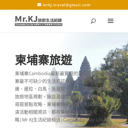
mrkj.travel@gmail.com
柬埔寨旅遊
柬埔寨Cambodia最新最實用的旅遊攻略，柬埔
寨最不可缺少的生活資訊指南，收錄柬埔寨金
邊、暹粒、白馬、吳哥窟、貢布…..等相關知名
旅遊地區規劃，飯店酒店推薦、餐廳指南、吳
哥窟景點攻略、柬埔寨傳統高棉文化與藝術表
演活動相關資訊．都在柬埔寨同志生活攻
略|Mr.KJ生活紀錄頻道|Cambodia Gay Life|