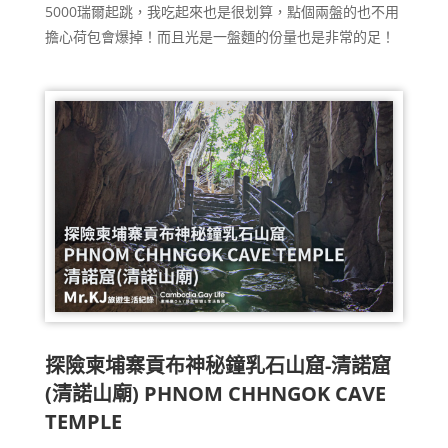
5000瑞爾起跳，我吃起來也是很划算，點個兩盤的也不用
擔心荷包會爆掉！而且光是一盤麵的份量也是非常的足！
探險柬埔寨貢布神秘鐘乳石山窟-清諾窟
(清諾山廟) PHNOM CHHNGOK CAVE
TEMPLE