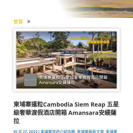
首頁
9
柬埔寨暹粒Cambodia Siem Reap 五星
級奢華渡假酒店開箱 Amansara安縵薩
拉
10 月 27, 2022
|
柬埔寨旅遊介紹攻略
,
柬埔寨最新文章
,
柬埔寨