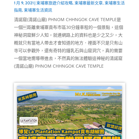
1 月 9, 2021
|
柬埔寨旅遊介紹攻略
,
柬埔寨最新文章
,
柬埔寨生活
指南
,
柬埔寨生活資訊
清諾窟(清諾山廟) PHNOM CHHNGOK CAVE TEMPLE是
一個距離柬埔寨貢布市區30分鐘車程的一個景點，這個
神秘洞窟鮮少人知，就連網路上的資料也是少之又少，大
概就只有當地人帶去才會知道的地方．裡面不只是只有山
寺可以參觀外，還有奇特的鐘乳石與山窟洞穴，真的需要
一個當地嚮導帶進去，不然真的無法體驗這神秘的清諾窟
(清諾山廟) PHNOM CHHNGOK CAVE TEMPLE