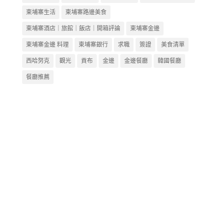
柬埔寨生活
柬埔寨路邊美食
柬埔寨酒店｜旅館｜飯店｜開箱評論
柬埔寨金邊
柬埔寨金邊 料理
柬埔寨銀行
求職
簽證
美食清單
西哈努克
觀光
貢布
金邊
金邊餐廳
韓國餐廳
餐廳推薦