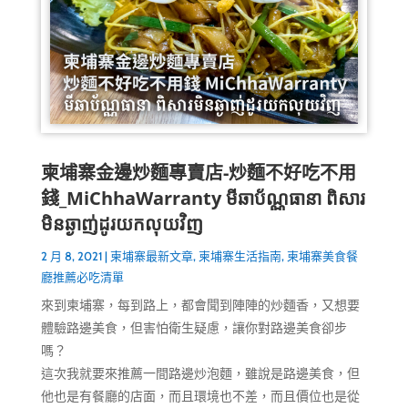
柬埔寨金邊炒麵專賣店-炒麵不好吃不用
錢_MiChhaWarranty មីឆាប័ណ្ណធានា ពិសារ
មិនឆ្ងាញ់ដូរយកលុយវិញ
2 月 8, 2021
|
柬埔寨最新文章
,
柬埔寨生活指南
,
柬埔寨美食餐
廳推薦必吃清單
來到柬埔寨，每到路上，都會聞到陣陣的炒麵香，又想要
體驗路邊美食，但害怕衛生疑慮，讓你對路邊美食卻步
嗎？
這次我就要來推薦一間路邊炒泡麵，雖說是路邊美食，但
他也是有餐廳的店面，而且環境也不差，而且價位也是從