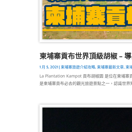
柬埔寨貢布世界頂級胡椒 – 導覽L
1 月 5, 2021
|
柬埔寨旅遊介紹攻略
,
柬埔寨最新文章
,
柬
La Plantation Kampot 貢布胡椒園
是柬埔寨貢布必去的觀光旅遊景點之一，認識世界