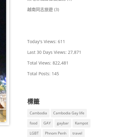
越南同志旅遊
(3)
Today's Views:
611
Last 30 Days Views:
27,871
Total Views:
822,481
Total Posts:
145
標籤
Cambodia
Cambodia Gay life
food
GAY
gaybar
Kampot
LGBT
Phnom Penh
travel