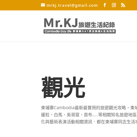
mrkj.travel@gmail.com
觀光
柬埔寨
Cambodia
最新最實用的旅遊觀光攻略，柬
暹粒、白馬、吳哥窟、貢布
…..
等相關知名旅遊地區
化與藝術表演活動相關資訊．都在柬埔寨同志生活