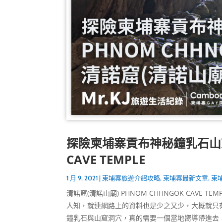
探險柬埔寨貢布神秘鐘乳石山窟-
CAVE TEMPLE
1 月 9, 2021
|
柬埔寨旅遊介紹攻略
,
柬埔寨最新文章
,
柬
清諾窟(清諾山廟) PHNOM CHHNGOK CAV
人知，就連網路上的資料也是少之又少，大概就只
鐘乳石與山窟洞穴，真的需要一個當地嚮導帶進去，不然