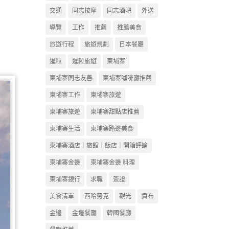
交通
同志按摩
同志酒吧
外送
導覽
工作
推薦
推薦美食
旅遊行程
旅遊規劃
日本餐廳
暹粒
暹粒旅遊
柬埔寨
柬埔寨同志友善
柬埔寨咖啡廳推薦
柬埔寨工作
柬埔寨旅遊
柬埔寨旅遊
柬埔寨甜點店推薦
柬埔寨生活
柬埔寨路邊美食
柬埔寨酒店｜旅館｜飯店｜開箱評論
柬埔寨金邊
柬埔寨金邊 料理
柬埔寨銀行
求職
簽證
美食清單
西哈努克
觀光
貢布
金邊
金邊餐廳
韓國餐廳