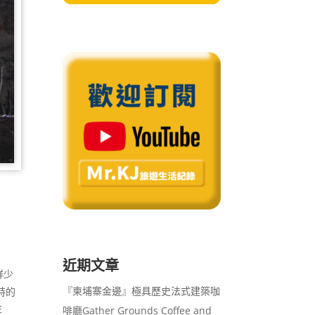
近期文章
鮮少
『柬埔寨金邊』極具歷史法式建築咖
特的
E
啡廳Gather Grounds Coffee and